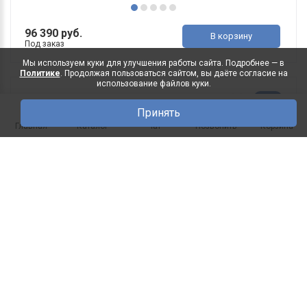
96 390 руб.
В корзину
Под заказ
Мы используем куки для улучшения работы сайта. Подробнее — в
Политике
. Продолжая пользоваться сайтом, вы даёте согласие на
использование файлов куки.
Буфет Ольса 400/424
-32%
Принять
ДхГхВ(мм): 2000х465х2190 Исполнение лицевой
0
Главная
Каталог
Чат
Позвонить
Корзина
части: Массив сосны ..