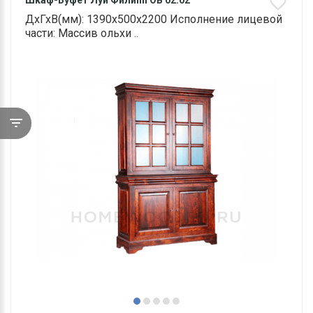
Шкаф-Буфет Луи Филипп ОВ 02.02
ДхГхВ(мм): 1390х500х2200 Исполнение лицевой
части: Массив ольхи ..