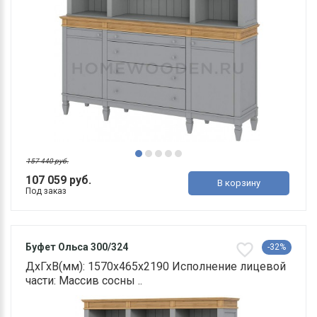
157 440 руб.
107 059 руб.
В корзину
Под заказ
Буфет Ольса 300/324
-32%
ДхГхВ(мм): 1570х465х2190 Исполнение лицевой
части: Массив сосны ..