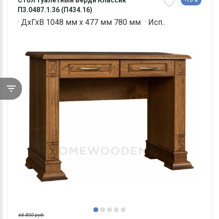
Стол туалетный Верди Классик
-10%
П3.0487.1.36 (П434.16)
· ДхГхВ 1048 мм х 477 мм 780 мм · Исп..
66 800 руб.