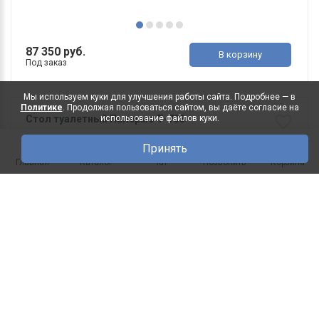
87 350 руб.
В корзину
Под заказ
Мы используем куки для улучшения работы сайта. Подробнее — в
Политике
. Продолжая пользоваться сайтом, вы даёте согласие на
использование файлов куки.
Стол туалетный Палермо Т-733
· ДхГхВ 1310 мм х 420 мм 768 мм · Исп..
Принять
0
Главная
Каталог
Чат
Позвонить
Корзина