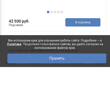
42 500 руб.
В корзину
Под заказ
Мы используем куки для улучшения работы сайта. Подробнее — в
Политике
. Продолжая пользоваться сайтом, вы даёте согласие на
Стол под старину Бочка
использование файлов куки.
ДхГхВ(мм): 800х800х750 Исполнение
столешницы: Массив сосны ..
Принять
0
Главная
Каталог
Чат
Позвонить
Корзина