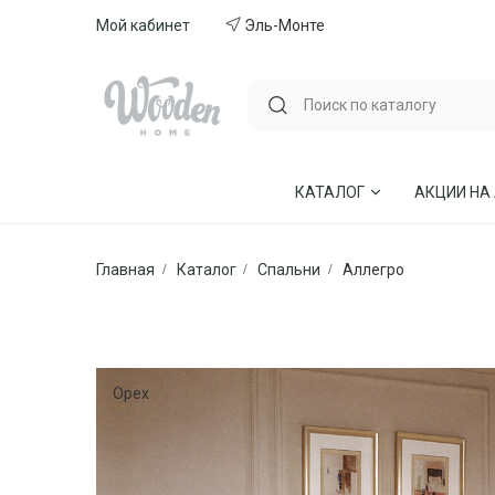
Мой кабинет
Эль-Монте
КАТАЛОГ
АКЦИИ НА
Главная
Каталог
Спальни
Аллегро
ГОСТИНЫЕ
СТУЛЬЯ И КР
СПАЛЬНИ
МЕБЕЛЬ ИЗ 
МЯГКАЯ МЕБЕЛЬ
КУХНИ
Орех
СТОЛЫ ОБЕДЕННЫЕ
ДЕТСКИЕ