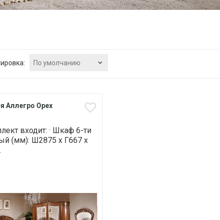
По умолчанию
ировка:
я Аллегро Орех
лект входит: · Шкаф 6-ти
й (мм): Ш2875 х Г667 х
.