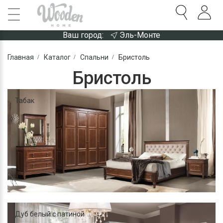
Ваш город:
Эль-Монте
Главная
Каталог
Спальни
Бристоль
Бристоль
Табак
Дуб белый с патиной