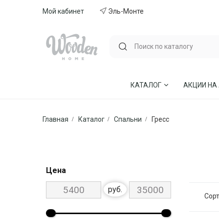
Мой кабинет
Эль-Монте
КАТАЛОГ
АКЦИИ НА
Главная
Каталог
Спальни
Гресс
ГОСТИНЫЕ
СТУЛЬЯ И КР
СПАЛЬНИ
МЕБЕЛЬ ИЗ 
МЯГКАЯ МЕБЕЛЬ
КУХНИ
Цена
СТОЛЫ ОБЕДЕННЫЕ
ДЕТСКИЕ
руб.
Сорт