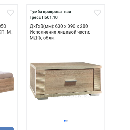
Тумба прикроватная
Гресс П501.10
850
ДхГхВ(мм): 630 х 390 х 288
П; М..
Исполнение лицевой части:
МДФ, обли..