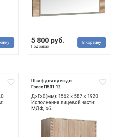
5 800 руб.
рзину
В корзину
Под заказ
Шкаф для одежды
Гресс П501.12
20
ДхГхВ(мм): 1562 х 587 х 1920
и:
Исполнение лицевой части:
МДФ, об..