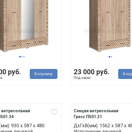
00 руб.
23 000 руб.
В корзину
В ко
аз
Под заказ
 антресольная
Секция антресольная
П501.34
Гресс П501.21
мм): 930 х 587 х 480
ДхГхВ(мм): 1562 х 587 х 4
нение лицевой
Исполнение лицевой