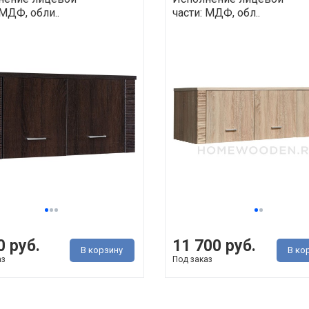
 МДФ, обли..
части: МДФ, обл..
0 руб.
11 700 руб.
В корзину
В ко
аз
Под заказ