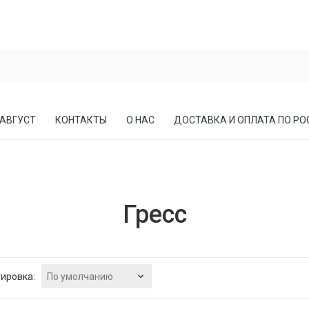
 АВГУСТ
КОНТАКТЫ
О НАС
ДОСТАВКА И ОПЛАТА ПО РО
ЕСЛА
ПРИХОЖИЕ
Гресс
СОСНЫ
КАБИНЕТЫ, БИБЛИОТЕКИ
МЕБЕЛЬ В СТИЛЕ ЛОФТ
МАТРАСЫ
По умолчанию
ировка: