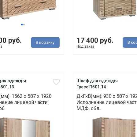
00 руб.
17 400 руб.
В корзину
В ко
аз
Под заказ
для одежды
Шкаф для одежды
П501.13
Гресс П501.14
мм): 1562 х 587 х 1920
ДхГхВ(мм): 930 х 587 х 19
ение лицевой части:
Исполнение лицевой част
б..
МДФ, обл..