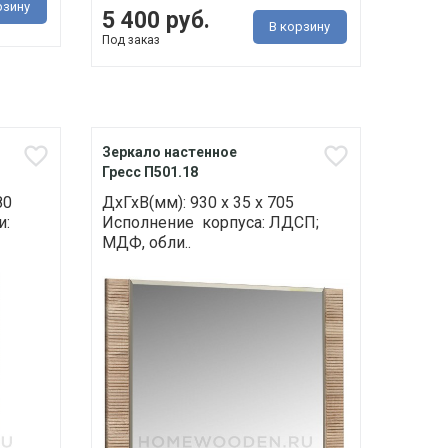
рзину
5 400 руб.
В корзину
Под заказ
Зеркало настенное
Гресс П501.18
80
ДхГхВ(мм): 930 х 35 х 705
и:
Исполнение корпуса: ЛДСП;
МДФ, обли..