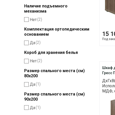
Наличие подъемного
механизма
(2)
Нет
Комплектация ортопедическим
15 1
основанием
Под зак
(2)
Да
Короб для хранения белья
(2)
Нет
Шкаф 
Размер спального места (см)
Гресс 
80х200
ДхГхВ(
(1)
Да
Исполн
МДФ, о
Размер спального места (см)
90х200
(1)
Да