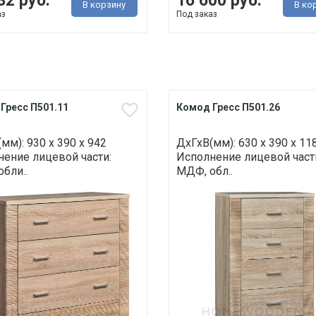
32 руб.
16 600 руб.
В корзину
В ко
аз
Под заказ
Гресс П501.11
Комод Гресс П501.26
мм): 930 х 390 х 942
ДхГхВ(мм): 630 х 390 х 11
ение лицевой части:
Исполнение лицевой част
бли..
МДФ, обл..