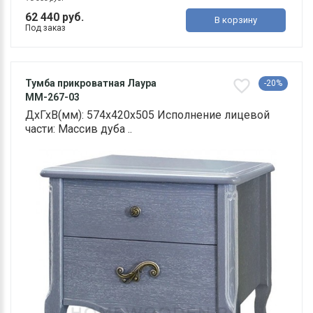
62 440 руб.
В корзину
Под заказ
Тумба прикроватная Лаура
-20%
ММ-267-03
ДхГхВ(мм): 574х420х505 Исполнение лицевой
части: Массив дуба ..