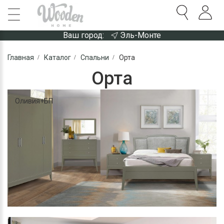
Ваш город:
Эль-Монте
Главная
Каталог
Спальни
Орта
Орта
Оливия+БП