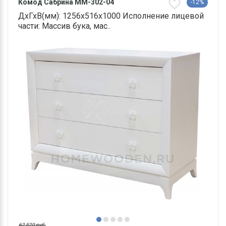
Комод Сабрина ММ-302-04
-12%
ДхГхВ(мм): 1256х516х1000 Исполнение лицевой
части: Массив бука, мас..
62 520 руб.