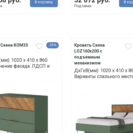
58 руб.
52 072 руб.
В корзину
В ко
аз
Под заказ
 Сиена KOM3S
Кровать Сиена
-35%
LOZ160х200 с
подъемным
мм): 1020 х 410 х 860
механизмом
нение фасада: ЛДСП и
ДхГхВ(мм): 1020 х 410 х 8
Варианты спального места: