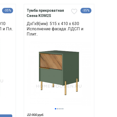
Тумба прикроватная
-35%
-35%
Сиена KOM2S
010
ДхГхВ(мм): 515 х 410 х 630
 и Пл..
Исполнение фасада: ЛДСП и
Плит..
22 900 руб.