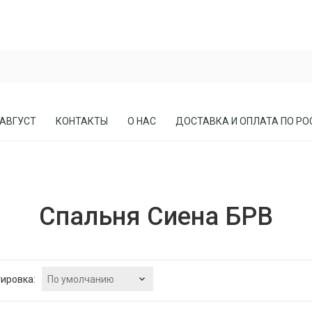
 АВГУСТ
КОНТАКТЫ
О НАС
ДОСТАВКА И ОПЛАТА ПО РО
ЕСЛА
ПРИХОЖИЕ
Спальня Сиена БРВ
СОСНЫ
КАБИНЕТЫ, БИБЛИОТЕКИ
МЕБЕЛЬ В СТИЛЕ ЛОФТ
МАТРАСЫ
По умолчанию
ировка: