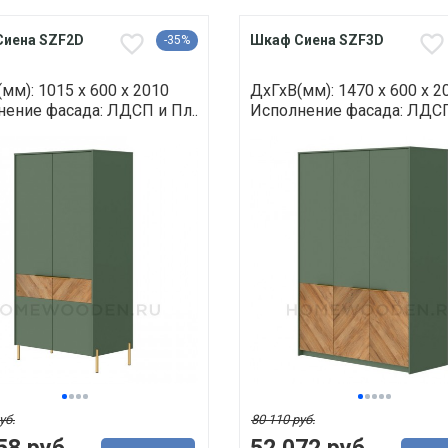
Сиена SZF2D
Шкаф Сиена SZF3D
-35%
мм): 1015 х 600 х 2010
ДхГхВ(мм): 1470 х 600 х 2
ение фасада: ЛДСП и Пл..
Исполнение фасада: ЛДСП
уб.
80 110 руб.