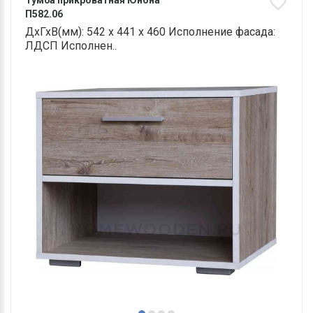
Тумба прикроватная Юнона
П582.06
ДхГхВ(мм): 542 х 441 х 460 Исполнение фасада:
ЛДСП Исполнен..