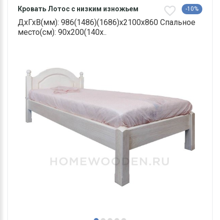
Кровать Лотос с низким изножьем
-10%
ДхГхВ(мм): 986(1486)(1686)х2100х860 Спальное
место(см): 90х200(140х..