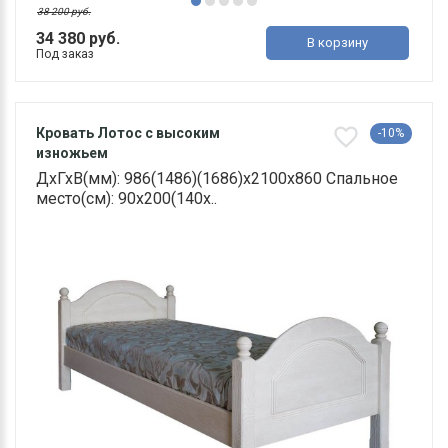
38 200 руб.
34 380 руб.
В корзину
Под заказ
Кровать Лотос с высоким
-10%
изножьем
ДхГхВ(мм): 986(1486)(1686)х2100х860 Спальное
место(см): 90х200(140х..