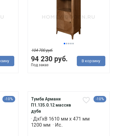
104 700 руб.
94 230 руб.
рзину
В корзину
Под заказ
Тумба Армани
-10%
-10%
П1.135.0.12 массив
дуба
· ДхГхВ 1610 мм х 471 мм
1200 мм · Ис..