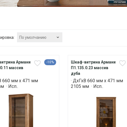
По умолчанию
ировка:
итрина Армани
Шкаф-витрина Армани
-10%
.0.11 массив
П1.135.0.23 массив
дуба
В 660 мм х 471 мм
· ДхГхВ 660 мм х 471 мм
м · Исп..
2105 мм · Исп..