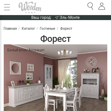
Ваш город:
Эль-Монте
Главная
Каталог
Гостиные
Форест
Форест
Белый воск/ Антрацит