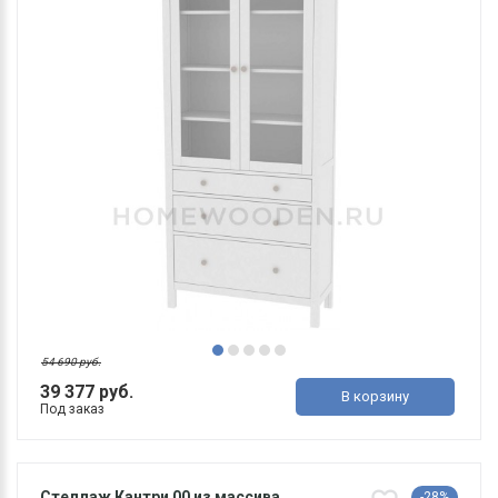
54 690 руб.
39 377 руб.
В корзину
Под заказ
Стеллаж Кантри 00 из массива
-28%