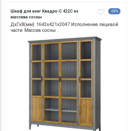
Шкаф для книг Квадро-С 422С из
-28%
массива сосны
ДхГхВ(мм): 1643х421х2047 Исполнение лицевой
части: Массив сосны ..