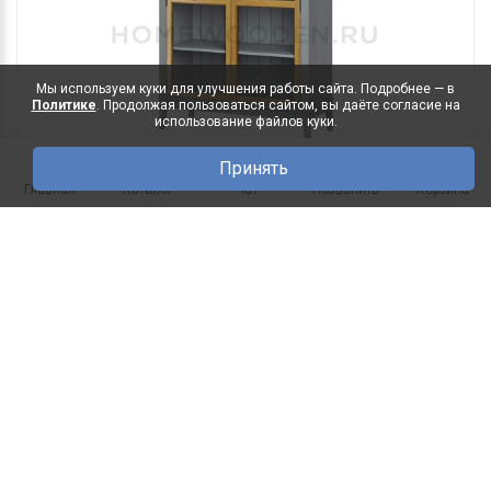
Мы используем куки для улучшения работы сайта. Подробнее — в
Политике
. Продолжая пользоваться сайтом, вы даёте согласие на
использование файлов куки.
Принять
0
64 890 руб.
Главная
Каталог
Чат
Позвонить
Корзина
46 721 руб.
В корзину
Под заказ
Шкаф для книг Квадро-С 220/04 из
-28%
массива сосны
ДхГхВ(мм): 995х421х2047 Исполнение лицевой
части: Массив сосны ..