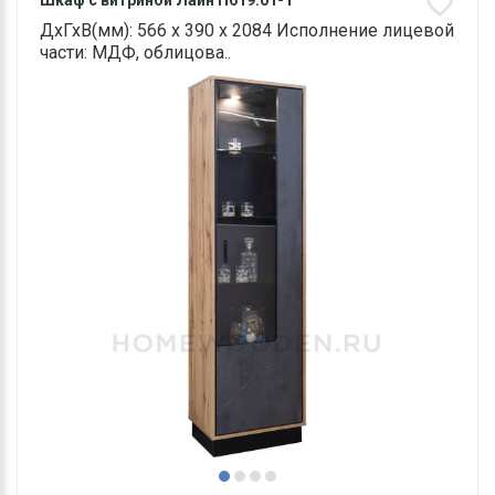
Шкаф с витриной Лайн П619.01-1
ДхГхВ(мм): 566 х 390 х 2084 Исполнение лицевой
части: МДФ, облицова..