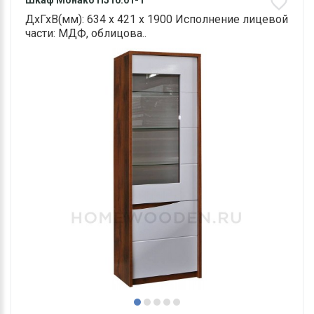
Шкаф Монако П510.01-1
ДхГхВ(мм): 634 х 421 х 1900 Исполнение лицевой
части: МДФ, облицова..