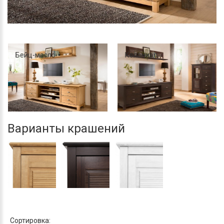
Бейц-масло
Колониал
Варианты крашений
Сортировка: