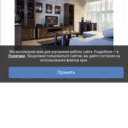
Мы используем куки для улучшения работы сайта. Подробнее — в
Политике
. Продолжая пользоваться сайтом, вы даёте согласие на
использование файлов куки.
Принять
0
450 500 руб.
Главная
Каталог
Чат
Позвонить
Корзина
405 450 руб.
В корзину
Под заказ
Гостиная Тунис Слоновая кость с
-10%
серебром
В комплект входит: Шкаф с витриной Тунис