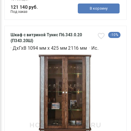
121 140 руб.
В корзину
Под заказ
Шкаф с витриной Тунис П6.343.0.20
-10%
(П343.20Ш)
· ДхГхВ 1094 мм х 425 мм 2116 мм · Ис..