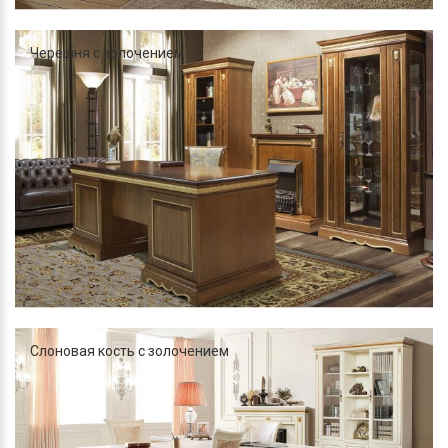
Черешня с золочением
Слоновая кость с золочением