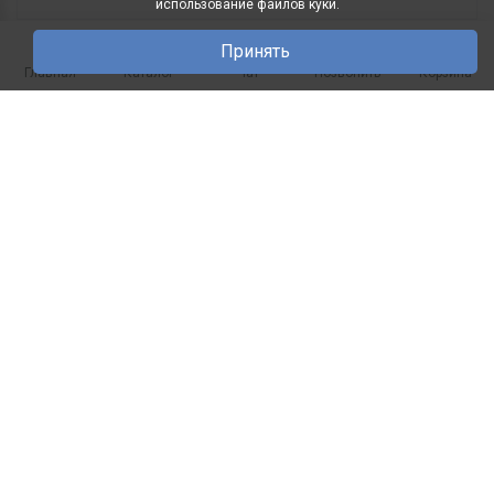
использование файлов куки.
Принять
0
Главная
Каталог
Чат
Позвонить
Корзина
Полка "Молодечно" ММ-18-520
Полка "Молодечно" ММ-18-520 Корпус -
натуральный шпон дуба. ..