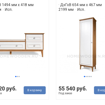
В 1494 мм х 418 мм
· ДхГхВ 654 мм х 467 мм
 · Исп..
2199 мм · Исп..
20 руб.
55 540 руб.
В корзину
В ко
аз
Под заказ