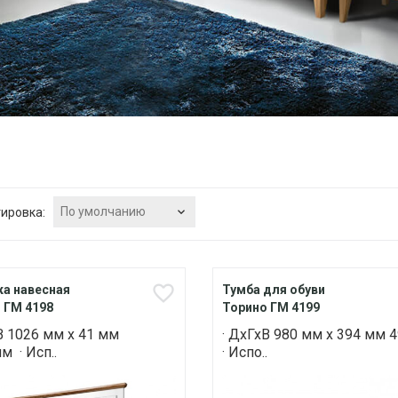
По умолчанию
ировка:
а навесная
Тумба для обуви
 ГМ 4198
Торино ГМ 4199
В 1026 мм х 41 мм
· ДхГхВ 980 мм х 394 мм 
м · Исп..
· Испо..