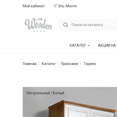
Мой кабинет
Эль-Монте
КАТАЛОГ
АКЦИИ НА
Главная
Каталог
Прихожие
Торино
ГОСТИНЫЕ
СТУЛЬЯ И КР
СПАЛЬНИ
МЕБЕЛЬ ИЗ 
МЯГКАЯ МЕБЕЛЬ
КУХНИ
Натуральный / Белый
СТОЛЫ ОБЕДЕННЫЕ
ДЕТСКИЕ