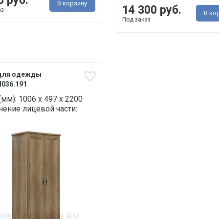
0 руб.
В корзину
14 300 руб.
аз
В ко
Под заказ
для одежды
П036.191
мм): 1006 х 497 х 2200
ение лицевой части: