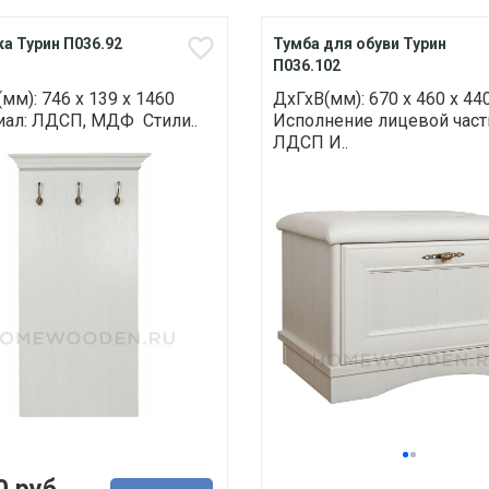
а Турин П036.92
Тумба для обуви Турин
П036.102
мм): 746 х 139 х 1460
ДхГхВ(мм): 670 х 460 х 44
иал: ЛДСП, МДФ Стили..
Исполнение лицевой част
ЛДСП И..