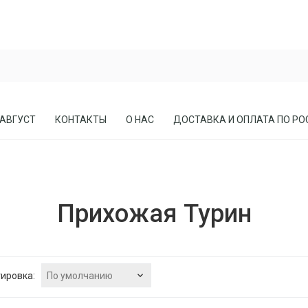
 АВГУСТ
КОНТАКТЫ
О НАС
ДОСТАВКА И ОПЛАТА ПО РО
ЕСЛА
ПРИХОЖИЕ
Прихожая Турин
СОСНЫ
КАБИНЕТЫ, БИБЛИОТЕКИ
МЕБЕЛЬ В СТИЛЕ ЛОФТ
МАТРАСЫ
По умолчанию
ировка: