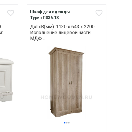
Шкаф для одежды
Турин П036.18
0
ДхГхВ(мм): 1130 х 643 х 2200
и:
Исполнение лицевой части:
МДФ ..