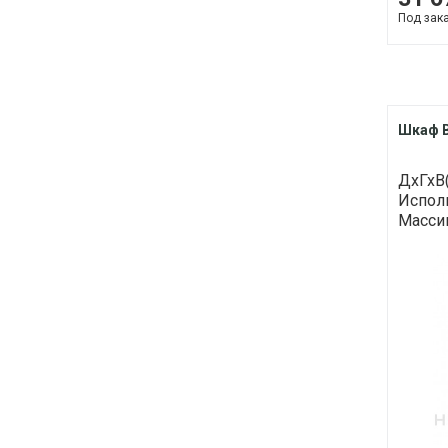
Под зак
Шкаф В
ДхГхВ(
Исполн
Массив