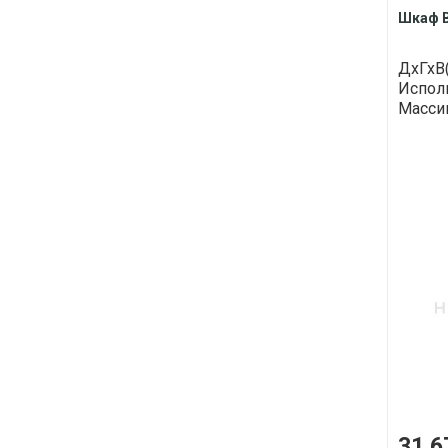
Шкаф В
ДхГхВ(
Исполн
Массив
31 6