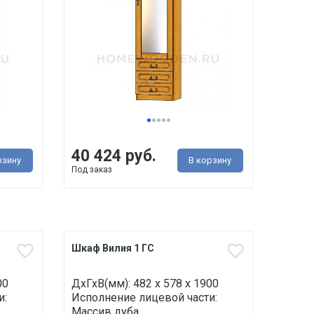
40 424 руб.
рзину
В корзину
Под заказ
Шкаф Вилия 1 ГС
00
ДхГхВ(мм): 482 х 578 х 1900
и:
Исполнение лицевой части:
Массив дуба ..