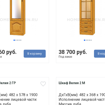
60 руб.
38 700 руб.
В корзину
В ко
аз
Под заказ
илия 2 ГР
Шкаф Вилия 2 М
мм): 482 х 578 х 1900
ДхГхВ(мм): 482 х 368 х 19
ение лицевой части:
Исполнение лицевой част
 дуба ..
Массив дуба ..