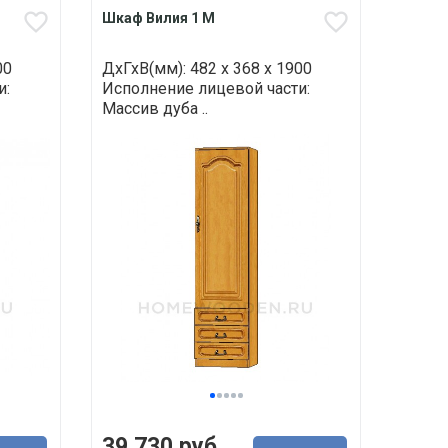
Шкаф Вилия 1 М
00
ДхГхВ(мм): 482 х 368 х 1900
и:
Исполнение лицевой части:
Массив дуба ..
39 730 руб.