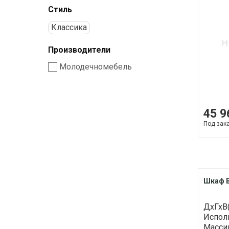
Стиль
Классика
Производители
Молодечномебель
45 9
Под зак
Шкаф В
ДхГхВ(
Исполн
Массив