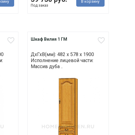
рзину
В корзину
Под заказ
Шкаф Вилия 1 ГМ
00
ДхГхВ(мм): 482 х 578 х 1900
и:
Исполнение лицевой части:
Массив дуба ..