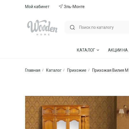
Мой кабинет
Эль-Монте
КАТАЛОГ
АКЦИИ НА
Главная
Каталог
Прихожие
Прихожая Вилия М
ГОСТИНЫЕ
СТУЛЬЯ И КР
СПАЛЬНИ
МЕБЕЛЬ ИЗ 
МЯГКАЯ МЕБЕЛЬ
КУХНИ
СТОЛЫ ОБЕДЕННЫЕ
ДЕТСКИЕ