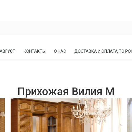
 АВГУСТ
КОНТАКТЫ
О НАС
ДОСТАВКА И ОПЛАТА ПО РО
ЕСЛА
ПРИХОЖИЕ
Прихожая Вилия М
СОСНЫ
КАБИНЕТЫ, БИБЛИОТЕКИ
МЕБЕЛЬ В СТИЛЕ ЛОФТ
МАТРАСЫ