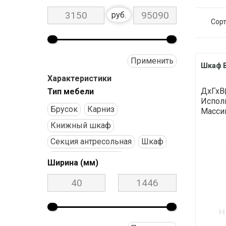
руб.
Сорт
Применить
Шкаф В
Характеристики
ДхГхВ(
Тип мебели
Исполн
Брусок
Карниз
Массив
Книжный шкаф
Секция антресольная
Шкаф
Шкаф для одежды
Ширина (мм)