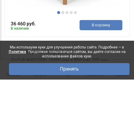
36 460 руб.
В корзину
В наличии
Мы используем куки для улучшения работы сайта. Подробнее — в
Политике
. Продолжая пользоваться сайтом, вы даёте согласие на
Стол обеденный Модерн 3
использование файлов куки.
ДхГхВ 800(1200, 1600) мм х 800 мм 745 мм
Исполнение ..
Принять
0
Главная
Каталог
Чат
Позвонить
Корзина