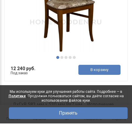
12 240 руб.
В корзину
Под заказ
Мы используем куки для улучшения работы сайта. Подробнее — в
Политике
. Продолжая пользоваться сайтом, вы даёте согласие на
Стул Унисон 2 П271-02
использование файлов куки.
· ДхГхВ 583 мм х 530 мм 997 мм · Исполнение
каркаса&..
Принять
0
Главная
Каталог
Чат
Позвонить
Корзина