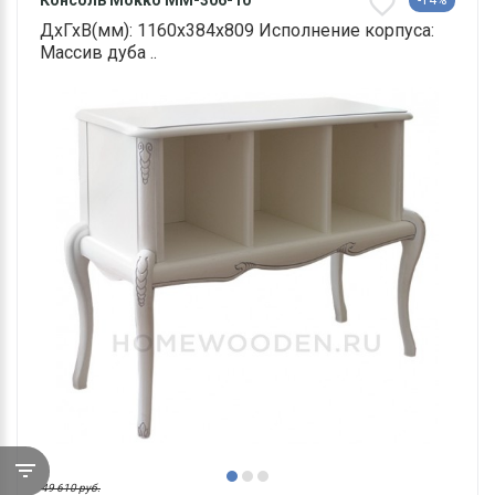
Консоль Мокко ММ-306-10
-14%
ДхГхВ(мм): 1160х384х809 Исполнение корпуса:
Массив дуба ..
49 610 руб.