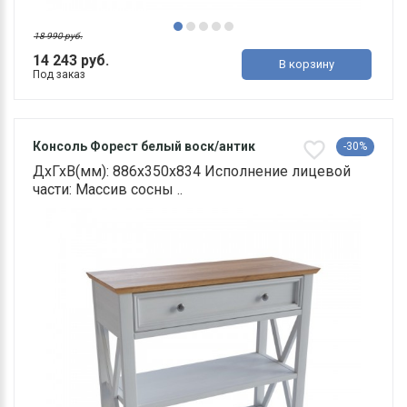
18 990 руб.
14 243 руб.
В корзину
Под заказ
Консоль Форест белый воск/антик
-30%
ДхГхВ(мм): 886х350х834 Исполнение лицевой
части: Массив сосны ..