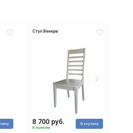
Стул Венера
Стул
дуба
8 700 руб.
27 
рзину
В корзину
В наличии
Под з