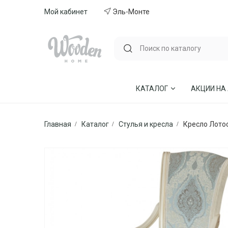
Мой кабинет
Эль-Монте
КАТАЛОГ
АКЦИИ НА
Главная
Каталог
Стулья и кресла
Кресло Лото
ГОСТИНЫЕ
СТУЛЬЯ И КР
СПАЛЬНИ
МЕБЕЛЬ ИЗ 
МЯГКАЯ МЕБЕЛЬ
КУХНИ
СТОЛЫ ОБЕДЕННЫЕ
ДЕТСКИЕ