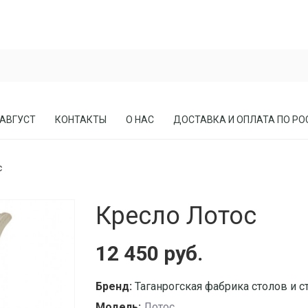
 АВГУСТ
КОНТАКТЫ
О НАС
ДОСТАВКА И ОПЛАТА ПО РО
с
ЕСЛА
ПРИХОЖИЕ
Кресло Лотос
СОСНЫ
КАБИНЕТЫ, БИБЛИОТЕКИ
МЕБЕЛЬ В СТИЛЕ ЛОФТ
12 450 руб.
МАТРАСЫ
Бренд:
Таганрогская фабрика столов и с
Модель:
Лотос