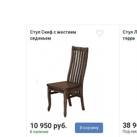
Стул Скиф с жестким
Стул 
сиденьем
терра
38 9
10 950 руб.
В корзину
Под зак
В наличии