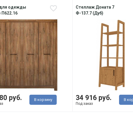
для одежды
Стеллаж Доната 7
 П622.16
Ф-137.7 (Дуб)
80 руб.
34 916 руб.
В корзину
В ко
аз
Под заказ