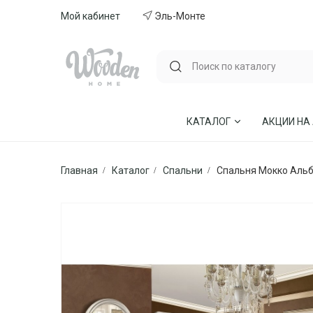
Мой кабинет
Эль-Монте
КАТАЛОГ
АКЦИИ НА
Главная
Каталог
Спальни
Спальня Мокко Аль
ГОСТИНЫЕ
СТУЛЬЯ И КР
СПАЛЬНИ
МЕБЕЛЬ ИЗ 
МЯГКАЯ МЕБЕЛЬ
КУХНИ
СТОЛЫ ОБЕДЕННЫЕ
ДЕТСКИЕ