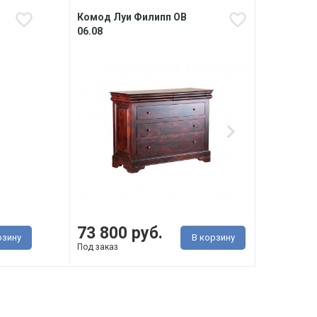
Комод Луи Филипп ОВ
Банк
06.08
П4.26
24 800
73 800 руб.
18 
рзину
В корзину
Под заказ
Под з