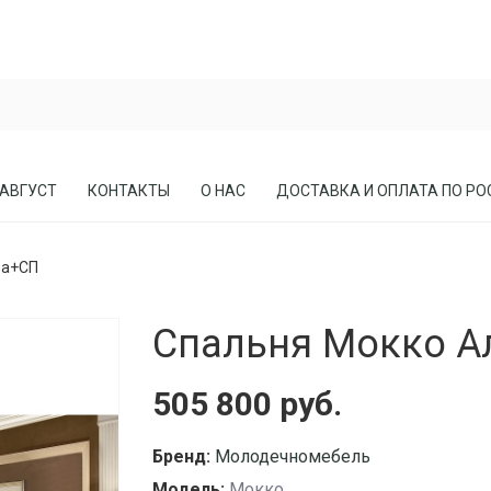
 АВГУСТ
КОНТАКТЫ
О НАС
ДОСТАВКА И ОПЛАТА ПО РО
ба+СП
ЕСЛА
ПРИХОЖИЕ
Спальня Мокко А
СОСНЫ
КАБИНЕТЫ, БИБЛИОТЕКИ
МЕБЕЛЬ В СТИЛЕ ЛОФТ
505 800 руб.
МАТРАСЫ
Бренд:
Молодечномебель
Модель:
Мокко