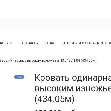
 АВГУСТ
КОНТАКТЫ
О НАС
ДОСТАВКА И ОПЛАТА ПО РО
ерди Классик с высоким изножьем П3.0487.1.04 (434.05м)
ЕСЛА
ПРИХОЖИЕ
Кровать одинарна
СОСНЫ
КАБИНЕТЫ, БИБЛИОТЕКИ
-10%
МЕБЕЛЬ В СТИЛЕ ЛОФТ
высоким изножье
МАТРАСЫ
(434.05м)