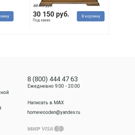
33 500 руб.
294 50
30 150 руб.
265
рзину
В корзину
Под заказ
Под з
8 (800) 444 47 63
Ежедневно 9:00 - 20:00
сной
Написать в MAX
й
homewooden@yandex.ru