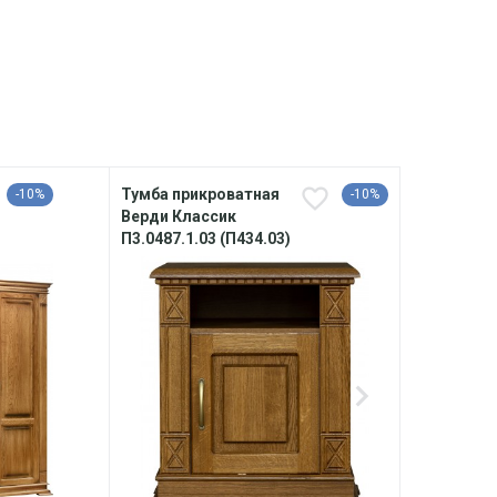
Тумба прикроватная
Шкаф
-10%
-10%
Верди Классик
Верд
П3.0487.1.03 (П434.03)
П3.04