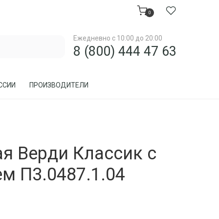
0
Ежедневно с 10:00 до 20:00
8 (800) 444 47 63
ССИИ
ПРОИЗВОДИТЕЛИ
МЕБЕЛЬ ДЛЯ ЗАГОРОДНОГО ДОМА, ДАЧИ
я Верди Классик с
МЕБЕЛЬ ИЗ РОТАНГА
ПРЕДМЕТЫ ИНТЕРЬЕРА
м П3.0487.1.04