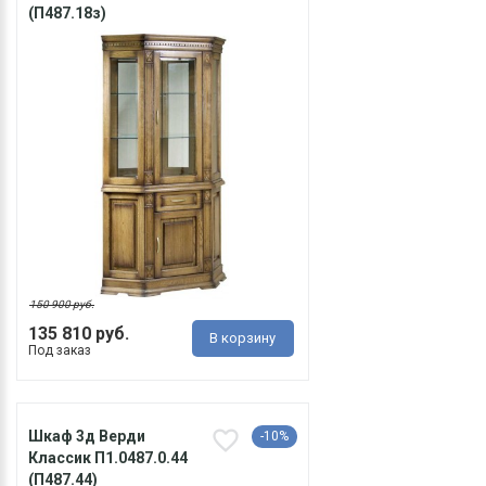
(П487.18з)
150 900 руб.
135 810 руб.
В корзину
Под заказ
Шкаф 3д Верди
-10%
Классик П1.0487.0.44
(П487.44)