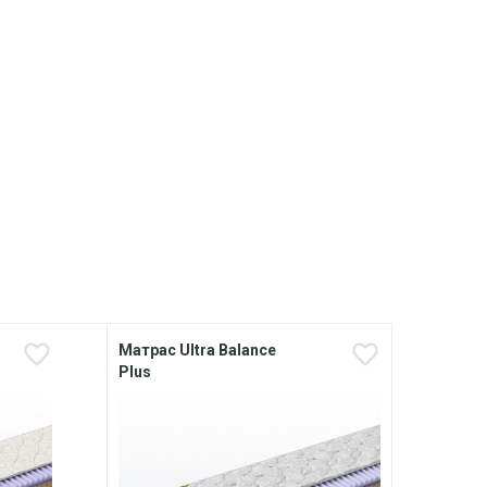
Матрас Ultra Balance
Матр
Plus
Delu