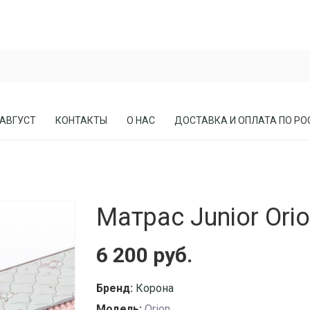
 АВГУСТ
КОНТАКТЫ
О НАС
ДОСТАВКА И ОПЛАТА ПО РО
ЕСЛА
ПРИХОЖИЕ
Матрас Junior Ori
СОСНЫ
КАБИНЕТЫ, БИБЛИОТЕКИ
МЕБЕЛЬ В СТИЛЕ ЛОФТ
6 200 руб.
МАТРАСЫ
Бренд:
Корона
Модель:
Orion