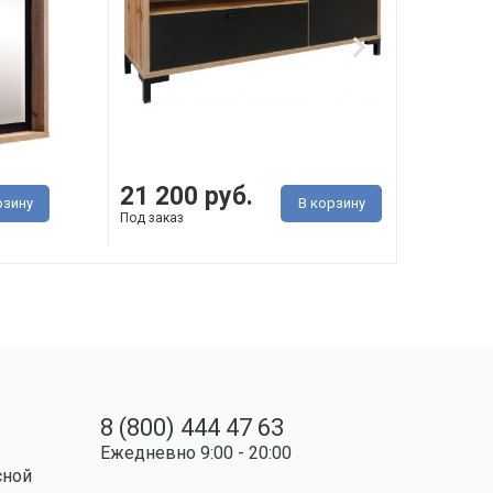
21 200 руб.
34 
рзину
В корзину
Под заказ
Под з
8 (800) 444 47 63
Ежедневно 9:00 - 20:00
сной