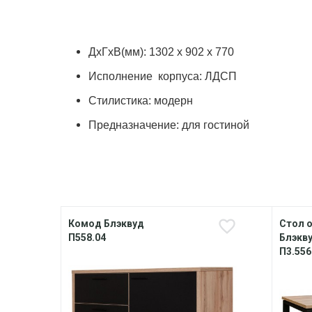
ДхГхВ(мм): 1302 х 902 х 770
Исполнение корпуса: ЛДСП
Стилистика: модерн
Предназначение: для гостиной
Комод Блэквуд
Стол 
П558.04
Блэкв
П3.556