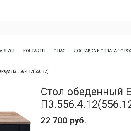
 АВГУСТ
КОНТАКТЫ
О НАС
ДОСТАВКА И ОПЛАТА ПО РО
квуд П3.556.4.12(556.12)
ЕСЛА
ПРИХОЖИЕ
Стол обеденный 
СОСНЫ
КАБИНЕТЫ, БИБЛИОТЕКИ
МЕБЕЛЬ В СТИЛЕ ЛОФТ
П3.556.4.12(556.1
МАТРАСЫ
22 700 руб.