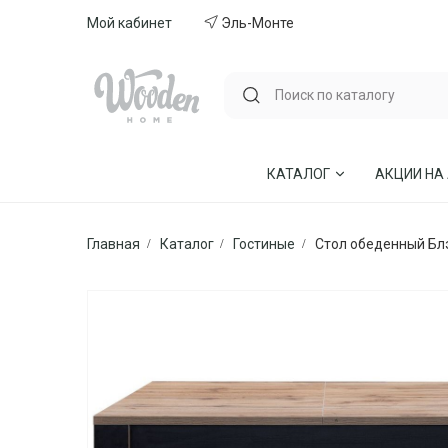
Мой кабинет
Эль-Монте
КАТАЛОГ
АКЦИИ НА
Главная
Каталог
Гостиные
Стол обеденный Блэ
ГОСТИНЫЕ
СТУЛЬЯ И КР
СПАЛЬНИ
МЕБЕЛЬ ИЗ 
МЯГКАЯ МЕБЕЛЬ
КУХНИ
СТОЛЫ ОБЕДЕННЫЕ
ДЕТСКИЕ