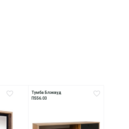
Тумба Блэквуд
Тумб
П556.03
П556