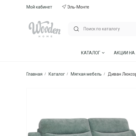
Мой кабинет
Эль-Монте
КАТАЛОГ
АКЦИИ НА
Главная
Каталог
Мягкая мебель
Диван Люксо
ГОСТИНЫЕ
СТУЛЬЯ И КР
СПАЛЬНИ
МЕБЕЛЬ ИЗ 
МЯГКАЯ МЕБЕЛЬ
КУХНИ
СТОЛЫ ОБЕДЕННЫЕ
ДЕТСКИЕ