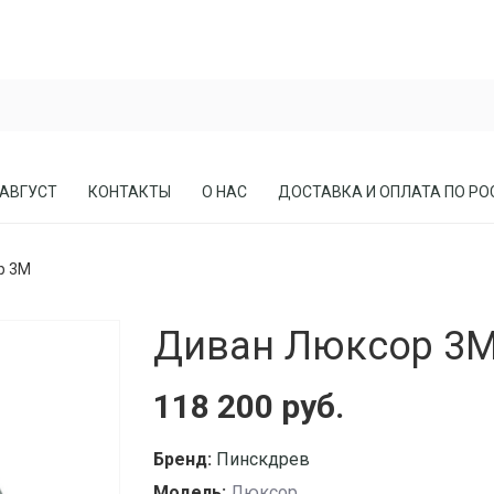
 АВГУСТ
КОНТАКТЫ
О НАС
ДОСТАВКА И ОПЛАТА ПО РО
р 3М
ЕСЛА
ПРИХОЖИЕ
Диван Люксор 3
СОСНЫ
КАБИНЕТЫ, БИБЛИОТЕКИ
МЕБЕЛЬ В СТИЛЕ ЛОФТ
118 200 руб.
МАТРАСЫ
Бренд:
Пинскдрев
Модель:
Люксор