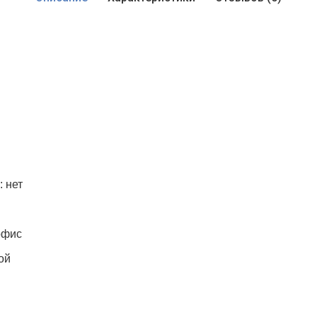
 нет
офис
ой