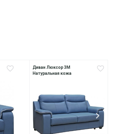
Диван Люксор 3М
Дива
Натуральная кожа
кожа