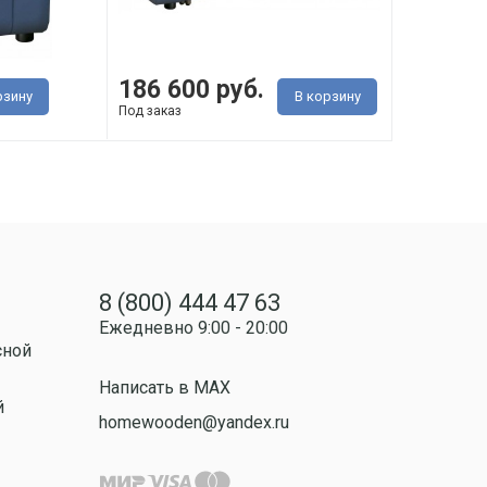
186 600 руб.
290
рзину
В корзину
Под заказ
Под з
8 (800) 444 47 63
Ежедневно 9:00 - 20:00
сной
Написать в MAX
й
homewooden@yandex.ru