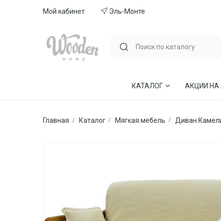
Мой кабинет
Эль-Монте
КАТАЛОГ
АКЦИИ НА
Главная
Каталог
Мягкая мебель
Диван Камел
ГОСТИНЫЕ
СТУЛЬЯ И КР
СПАЛЬНИ
МЕБЕЛЬ ИЗ 
МЯГКАЯ МЕБЕЛЬ
КУХНИ
СТОЛЫ ОБЕДЕННЫЕ
ДЕТСКИЕ