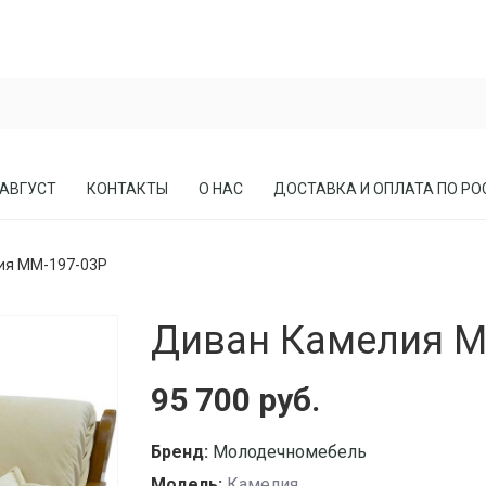
 АВГУСТ
КОНТАКТЫ
О НАС
ДОСТАВКА И ОПЛАТА ПО РО
ия ММ-197-03Р
ЕСЛА
ПРИХОЖИЕ
Диван Камелия М
СОСНЫ
КАБИНЕТЫ, БИБЛИОТЕКИ
МЕБЕЛЬ В СТИЛЕ ЛОФТ
95 700 руб.
МАТРАСЫ
Бренд:
Молодечномебель
Модель:
Камелия