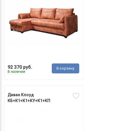
92 370 руб.
В корзину
В наличии
Диван Клоуд
КБ+К1+К1+КУ+К1+КП