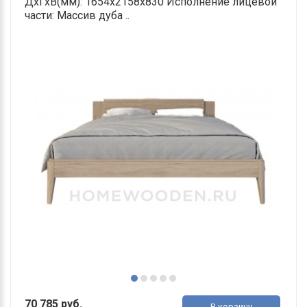
ДхГхВ(мм): 1654х2158х830 Исполнение лицевой
части: Массив дуба ..
70 785 руб.
В корзину