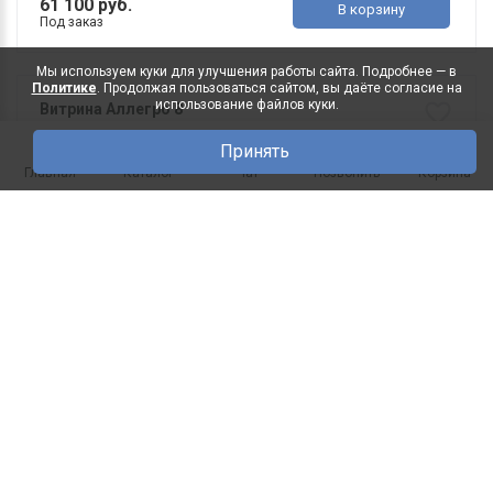
61 100 руб.
В корзину
Под заказ
Мы используем куки для улучшения работы сайта. Подробнее — в
Политике
. Продолжая пользоваться сайтом, вы даёте согласие на
использование файлов куки.
Витрина Аллегро 8
· Размер (мм): Ш2363 х Г505 х В2370 · Цвет: Ноче
Принять
рену..
0
Главная
Каталог
Чат
Позвонить
Корзина