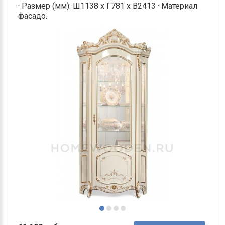
· Размер (мм): Ш1138 х Г781 х В2413 · Материал
фасадо..