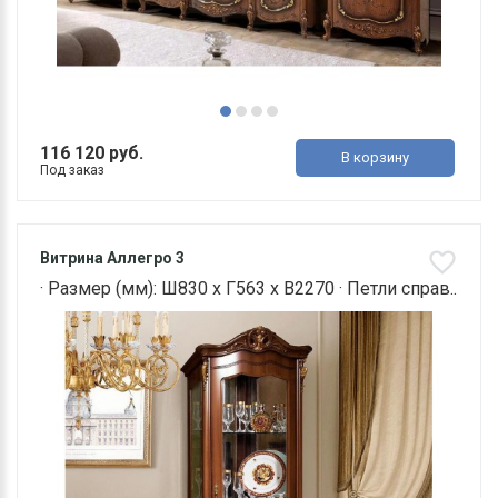
116 120 руб.
В корзину
Под заказ
Витрина Аллегро 3
· Размер (мм): Ш830 х Г563 х В2270 · Петли справ..