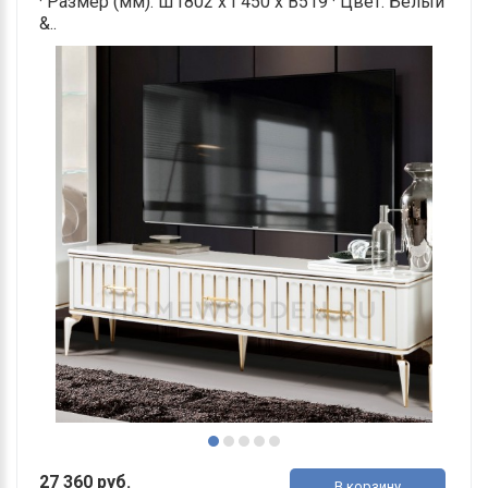
· Размер (мм): Ш1802 х Г450 х В519 · Цвет: Белый
&..
27 360 руб.
В корзину