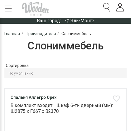
Ваш город:
Эль-Монте
Главная
Производители
Слониммебель
Слониммебель
Сортировка:
Спальня Аллегро Орех
В комплект входит: · Шкаф 6-ти дверный (мм):
Ш2875 х Г667 х В2370..