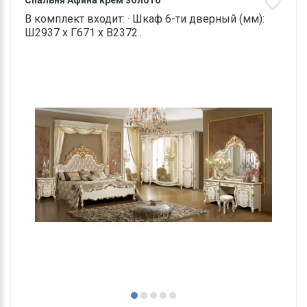
Спальня Афина крем золото
В комплект входит: · Шкаф 6-ти дверный (мм):
Ш2937 х Г671 х В2372..