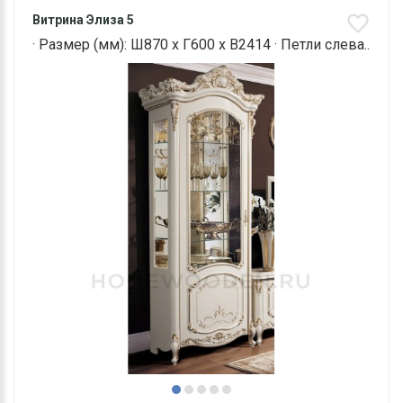
Витрина Элиза 5
· Размер (мм): Ш870 х Г600 х В2414 · Петли слева..