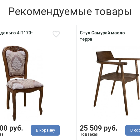
Рекомендуемые товары
дальго 4 П170-
Стул Самурай масло
терра
00 руб.
25 509 руб.
В корзину
В ко
аз
Под заказ