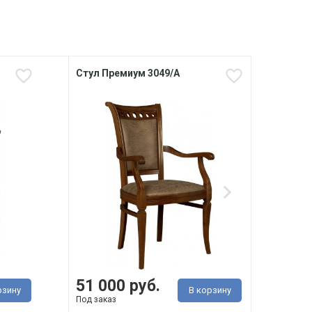
Стул Премиум 3049/A
Стул
Э010
51 000 руб.
11 
рзину
В корзину
Под заказ
Под з