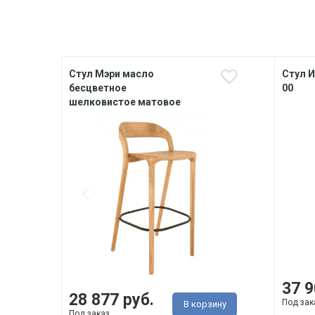
Стул Мэри масло
Стул И
бесцветное
00
шелковистое матовое
37 9
28 877 руб.
Под зак
В корзину
Под заказ