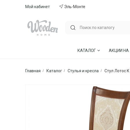
Мой кабинет
Эль-Монте
КАТАЛОГ
АКЦИИ НА
Главная
Каталог
Стулья и кресла
Стул Лотос К
ГОСТИНЫЕ
СТУЛЬЯ И КР
СПАЛЬНИ
МЕБЕЛЬ ИЗ 
МЯГКАЯ МЕБЕЛЬ
КУХНИ
СТОЛЫ ОБЕДЕННЫЕ
ДЕТСКИЕ