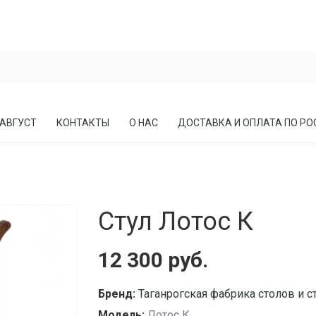
 АВГУСТ
КОНТАКТЫ
О НАС
ДОСТАВКА И ОПЛАТА ПО РО
ЕСЛА
ПРИХОЖИЕ
Стул Лотос К
СОСНЫ
КАБИНЕТЫ, БИБЛИОТЕКИ
МЕБЕЛЬ В СТИЛЕ ЛОФТ
12 300 руб.
МАТРАСЫ
Бренд:
Таганрогская фабрика столов и с
Модель:
Лотос К