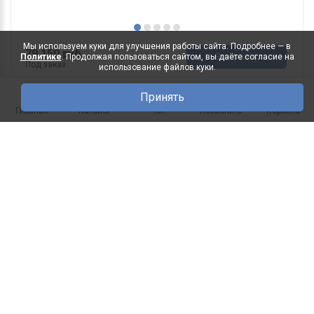
Мы используем куки для улучшения работы сайта. Подробнее — в
79 150 руб.
В корзину
Политике
. Продолжая пользоваться сайтом, вы даёте согласие на
Под заказ
использование файлов куки.
Принять
0
Главная
Каталог
Чат
Позвонить
Корзина
Стол письменный Рауна 08 2х
-28%
тумбовый
ДхГхВ(мм): 1680х600х760 Исполнение лицевой
части: Массив сосны ..