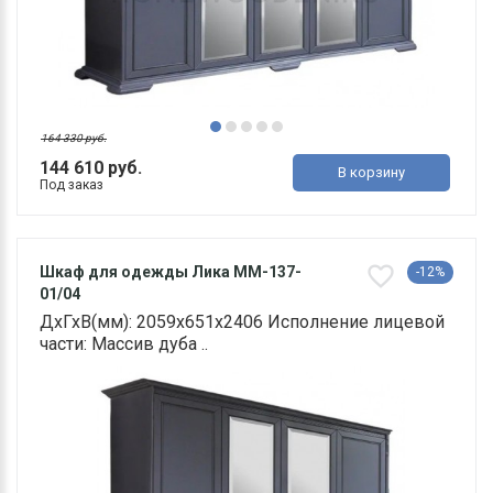
164 330 руб.
144 610 руб.
В корзину
Под заказ
Шкаф для одежды Лика MM-137-
-12%
01/04
ДхГхВ(мм): 2059х651х2406 Исполнение лицевой
части: Массив дуба ..