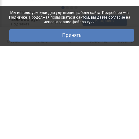
Мы используем куки для улучшения работы сайта. Подробнее — в
Политике
. Продолжая пользоваться сайтом, вы даёте согласие на
200 500 руб.
В корзину
использование файлов куки.
Под заказ
Принять
0
Главная
Каталог
Чат
Позвонить
Корзина
Шкаф для одежды 3д Кармен
-10%
Прованс П3.0581.1.02
ДхГхВ(мм): 1630х633х2201 Исполнение лицевой
части: Массив дуба ..