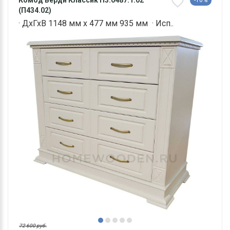
(П434.02)
· ДхГхВ 1148 мм х 477 мм 935 мм · Исп..
72 600 руб.