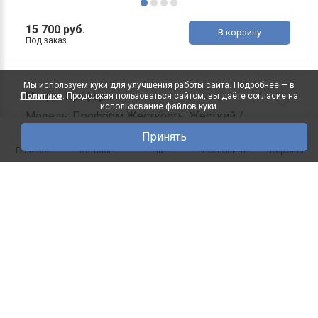
15 700 руб.
В корзину
Под заказ
Мы используем куки для улучшения работы сайта. Подробнее — в
Политике
. Продолжая пользоваться сайтом, вы даёте согласие на
Матрас Проформ
использование файлов куки.
Модель: Проформ Жесткость: Жесткий /
Среднежесткий Высота: ..
Принять
0
Главная
Каталог
Чат
Позвонить
Корзина