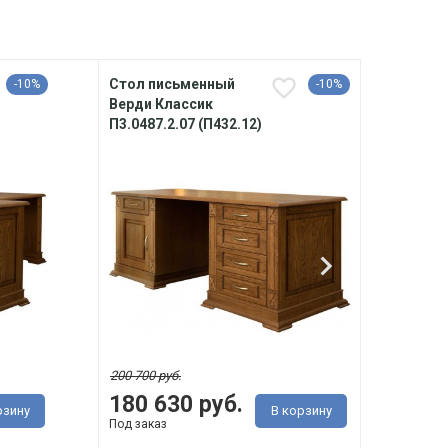
Стол письменный
Набо
-10%
-10%
Верди Классик
библ
П3.0487.2.07 (П432.12)
Класс
(П523
200 700 руб.
410 60
180 630 руб.
рзину
В корзину
369
Под заказ
Под з