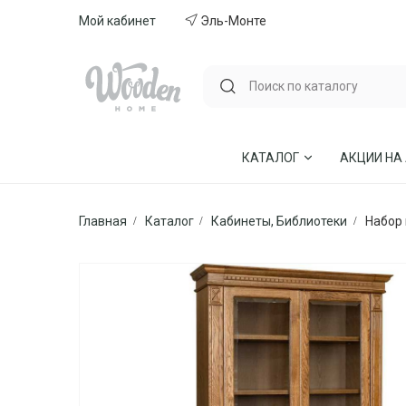
Мой кабинет
Эль-Монте
КАТАЛОГ
АКЦИИ НА
Главная
Каталог
Кабинеты, Библиотеки
Набор 
ГОСТИНЫЕ
СТУЛЬЯ И КР
СПАЛЬНИ
МЕБЕЛЬ ИЗ 
МЯГКАЯ МЕБЕЛЬ
КУХНИ
СТОЛЫ ОБЕДЕННЫЕ
ДЕТСКИЕ