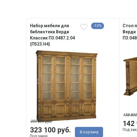
Набор мебели для
Стол 
-10%
библиотеки Верди
Верди
Классик П3.0487.2.04
П3.048
(П523.Н4)
158 800
359 000 руб.
142 
323 100 руб.
Под зак
В корзину
Под заказ