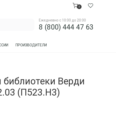
0
Ежедневно с 10:00 до 20:00
8 (800) 444 47 63
ССИИ
ПРОИЗВОДИТЕЛИ
МЕБЕЛЬ ДЛЯ ЗАГОРОДНОГО ДОМА, ДАЧИ
 библиотеки Верди
МЕБЕЛЬ ИЗ РОТАНГА
ПРЕДМЕТЫ ИНТЕРЬЕРА
.03 (П523.Н3)