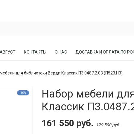
 АВГУСТ
КОНТАКТЫ
О НАС
ДОСТАВКА И ОПЛАТА ПО РО
мебели для библиотеки Верди Классик П3.0487.2.03 (П523.Н3)
ЕСЛА
ПРИХОЖИЕ
Набор мебели для
СОСНЫ
КАБИНЕТЫ, БИБЛИОТЕКИ
-10%
МЕБЕЛЬ В СТИЛЕ ЛОФТ
Классик П3.0487.2
МАТРАСЫ
161 550 руб.
179 500 руб.