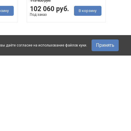
113 400 руб.
102 060 руб.
рзину
В корзину
Под заказ
Принять
 вы даёте согласие на использование файлов куки.
Шкаф для одежды 5д
-10%
-10%
Верди Классик
П3.0487.1.27 (П434.12)
· ДхГхВ 2498 мм х 637 мм
2266 мм · Ис..