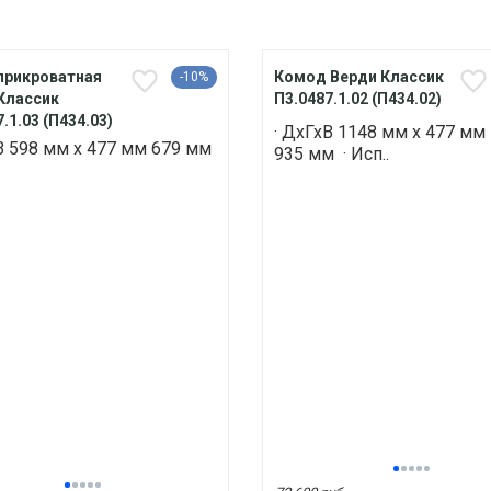
прикроватная
Комод Верди Классик
-10%
Классик
П3.0487.1.02 (П434.02)
.1.03 (П434.03)
· ДхГхВ 1148 мм х 477 мм
В 598 мм х 477 мм 679 мм
935 мм · Исп..
.