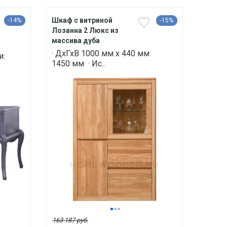
Шкаф с витриной
-14%
-15%
Лозанна 2 Люкс из
массива дуба
· ДхГхВ 1000 мм х 440 мм
и:
1450 мм · Ис..
163 187 руб.