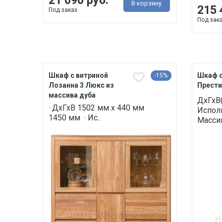
21 090 руб.
В корзину
215 
Под заказ
Под зак
Шкаф с витриной
Шкаф с
-15%
Лозанна 3 Люкс из
Прести
массива дуба
ДхГхВ
· ДхГхВ 1502 мм х 440 мм
Исполн
1450 мм · Ис..
Массив