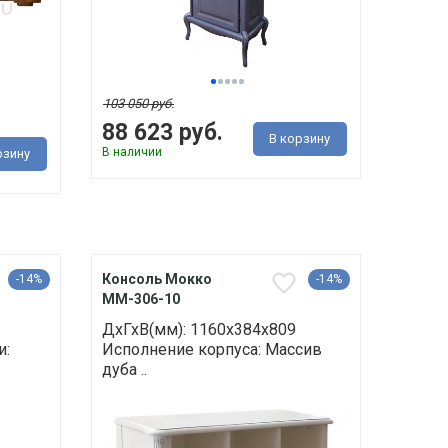
103 050 руб.
88 623 руб.
В корзину
В наличии
рзину
Консоль Мокко
-14%
-14%
ММ-306-10
ДхГхВ(мм): 1160х384х809
и:
Исполнение корпуса: Массив
дуба ..