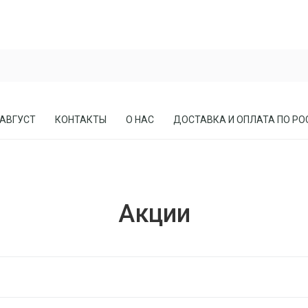
 АВГУСТ
КОНТАКТЫ
О НАС
ДОСТАВКА И ОПЛАТА ПО РО
ЕСЛА
ПРИХОЖИЕ
Акции
СОСНЫ
КАБИНЕТЫ, БИБЛИОТЕКИ
МЕБЕЛЬ В СТИЛЕ ЛОФТ
МАТРАСЫ