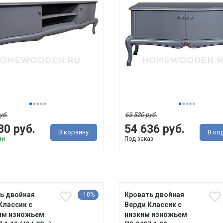
уб.
63 530 руб.
80 руб.
54 636 руб.
В корзину
В ко
ии
Под заказ
ь двойная
Кровать двойная
-10%
Классик с
Верди Классик с
им изножьем
низким изножьем