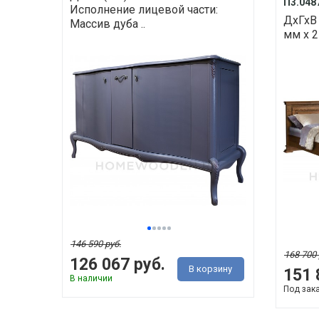
П3.0487
Исполнение лицевой части:
ДхГхВ 
Массив дуба ..
мм х 2
146 590 руб.
168 700 
126 067 руб.
В корзину
151 
В наличии
Под зак