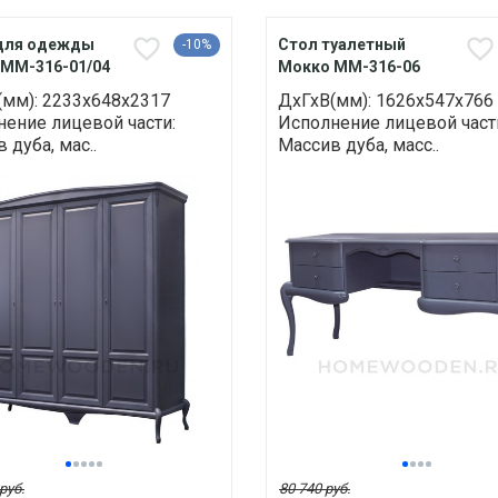
для одежды
Стол туалетный
-10%
ММ-316-01/04
Мокко ММ-316-06
(мм): 2233х648х2317
ДхГхВ(мм): 1626х547х766
ение лицевой части:
Исполнение лицевой част
 дуба, мас..
Массив дуба, масс..
руб.
80 740 руб.