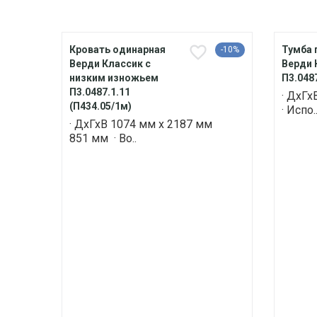
Кровать одинарная
Тумба 
-10%
Верди Классик с
Верди 
низким изножьем
П3.0487
П3.0487.1.11
· ДхГх
(П434.05/1м)
· Испо.
· ДхГхВ 1074 мм х 2187 мм
851 мм · Во..