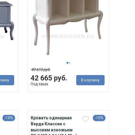
49 610 руб.
42 665 руб.
рзину
В корзину
Под заказ
Кровать одинарная
-10%
-10%
Верди Классик с
высоким изножьем