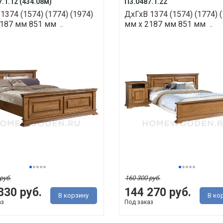
.1.12 (434.08м)
П3.0487.1.22
1374 (1574) (1774) (1974)
ДхГхВ 1374 (1574) (1774) 
187 мм 851 мм ..
мм х 2187 мм 851 мм ..
руб.
160 300 руб.
830 руб.
144 270 руб.
В корзину
В ко
аз
Под заказ