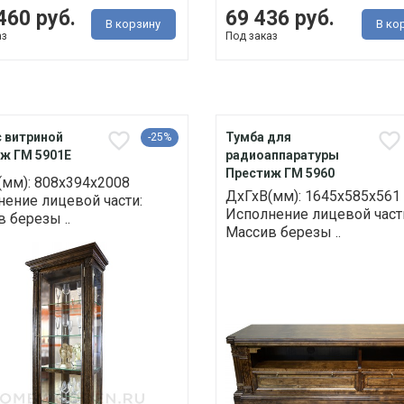
460 руб.
69 436 руб.
В корзину
В ко
аз
Под заказ
 витриной
Тумба для
-25%
ж ГМ 5901E
радиоаппаратуры
Престиж ГМ 5960
(мм): 808х394х2008
ДхГхВ(мм): 1645х585х561
ение лицевой части:
Исполнение лицевой част
 березы ..
Массив березы ..