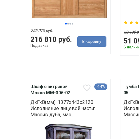
255 070 руб.
68 130 р
216 810 руб.
51 0
В корзину
Под заказ
В налич
Шкаф с витриной
Тумба 
-14%
Мокко ММ-306-02
05
ДхГхВ(мм): 1377х443х2120
ДхГхВ
Исполнение лицевой части:
Исполн
Массив дуба, мас..
Массив