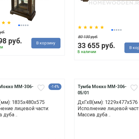
уб.
80 130 руб.
98 руб.
В корзину
33 655 руб.
ии
В ко
В наличии
Мокко ММ-306-
Тумба Мокко ММ-306-
-14%
05/01
(мм): 1835х480х575
ДхГхВ(мм): 1229х477х576
ение лицевой части:
Исполнение лицевой част
 дуба ..
Массив дуба ..