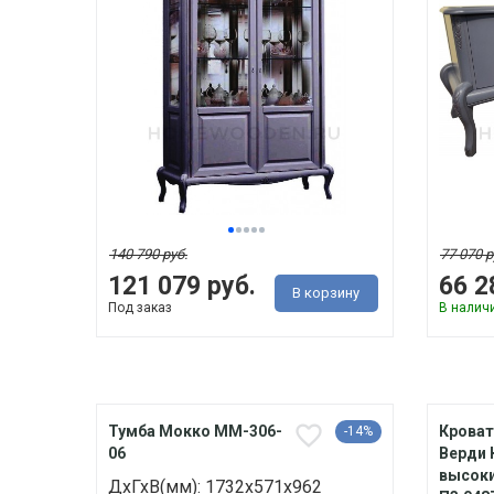
140 790 руб.
77 070 р
121 079 руб.
66 2
В корзину
Под заказ
В налич
Тумба Мокко ММ-306-
Кроват
-14%
06
Верди 
высок
ДхГхВ(мм): 1732х571х962