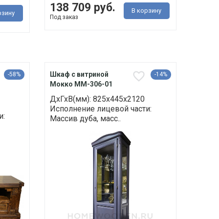
138 709 руб.
В корзину
рзину
Под заказ
Шкаф с витриной
-58%
-14%
Мокко ММ-306-01
ДхГхВ(мм): 825х445х2120
Исполнение лицевой части:
и:
Массив дуба, масс..