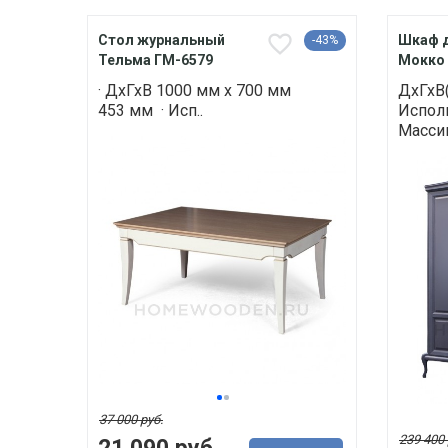
Стол журнальный
Шкаф 
-43%
Тельма ГМ-6579
Мокко 
· ДхГхВ 1000 мм х 700 мм
ДхГхВ
453 мм · Исп..
Исполн
Массив
37 000 руб.
239 400 