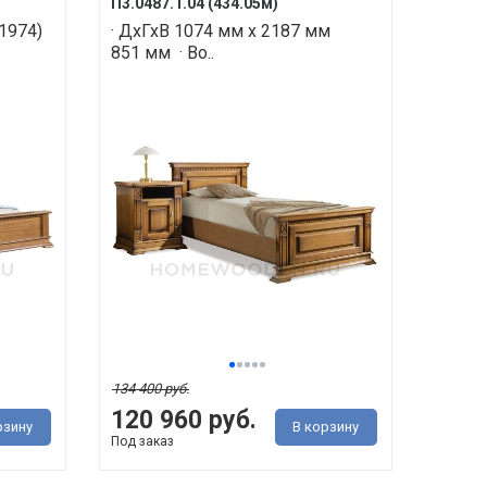
П3.0487.1.04 (434.05м)
(1974)
· ДхГхВ 1074 мм х 2187 мм
851 мм · Во..
134 400 руб.
120 960 руб.
рзину
В корзину
Под заказ