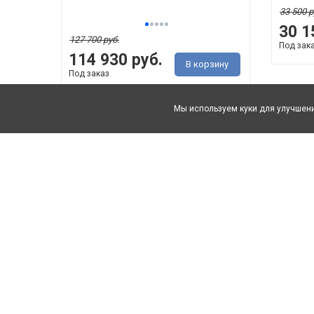
33 500 р
30 1
127 700 руб.
Под зак
114 930 руб.
В корзину
Под заказ
Мы используем куки для улучшени
Шкаф для одежды 2д
Шкаф 
-10%
Верди Классик
Верди 
П3.0487.1.26 (П434.11)
П3.0487
· ДхГхВ 1148 мм х 637 мм
· ДхГх
2282 мм · Ис..
2282 м