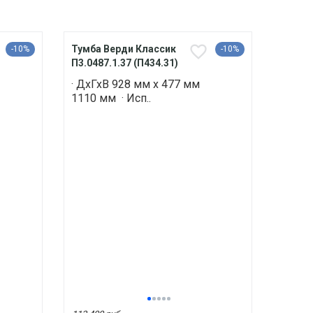
Тумба Верди Классик
-10%
-10%
П3.0487.1.37 (П434.31)
· ДхГхВ 928 мм х 477 мм
1110 мм · Исп..