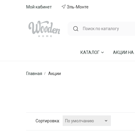
Мой кабинет
Эль-Монте
КАТАЛОГ
АКЦИИ НА
Главная
Акции
ГОСТИНЫЕ
СТУЛЬЯ И КР
СПАЛЬНИ
МЕБЕЛЬ ИЗ 
МЯГКАЯ МЕБЕЛЬ
КУХНИ
СТОЛЫ ОБЕДЕННЫЕ
ДЕТСКИЕ
По умолчанию
Сортировка: