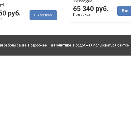
72 600 руб.
уб.
65 340 руб.
В ко
50 руб.
Под заказ
В корзину
аз
я работы сайта. Подробнее — в
Политике
. Продолжая пользоваться сайтом,
для одежды 3д
Шкаф для одежды 4д
-10%
Классик
Верди Классик
.1.25 (П434.10)
П3.0487.1.01 (П434.01)
В 1598 мм х 637 мм
· ДхГхВ 2048 мм х 637 мм
м · Ис..
2266 мм · Ис..