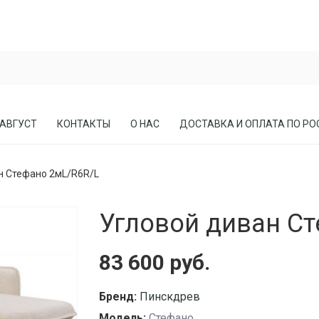
 АВГУСТ
КОНТАКТЫ
О НАС
ДОСТАВКА И ОПЛАТА ПО РО
н Стефано 2мL/R6R/L
ЕСЛА
ПРИХОЖИЕ
Угловой диван Ст
СОСНЫ
КАБИНЕТЫ, БИБЛИОТЕКИ
МЕБЕЛЬ В СТИЛЕ ЛОФТ
83 600 руб.
МАТРАСЫ
Бренд:
Пинскдрев
Модель:
Стефано