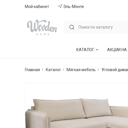
Мой кабинет
Эль-Монте
КАТАЛОГ
АКЦИИ НА
Главная
Каталог
Мягкая мебель
Угловой дива
ГОСТИНЫЕ
СТУЛЬЯ И КР
СПАЛЬНИ
МЕБЕЛЬ ИЗ 
МЯГКАЯ МЕБЕЛЬ
КУХНИ
СТОЛЫ ОБЕДЕННЫЕ
ДЕТСКИЕ