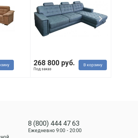
268 800 руб.
135
рзину
В корзину
Под заказ
Под з
8 (800) 444 47 63
Ежедневно 9:00 - 20:00
сной