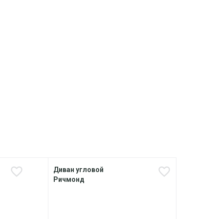
Диван угловой
Дива
Ричмонд
М Ма