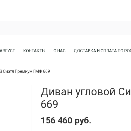
 АВГУСТ
КОНТАКТЫ
О НАС
ДОСТАВКА И ОПЛАТА ПО РО
й Сиэтл Премиум ГМФ 669
ЕСЛА
ПРИХОЖИЕ
Диван угловой С
СОСНЫ
КАБИНЕТЫ, БИБЛИОТЕКИ
МЕБЕЛЬ В СТИЛЕ ЛОФТ
669
МАТРАСЫ
156 460 руб.