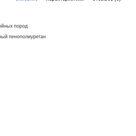
ойных пород
чный пенополиуретан