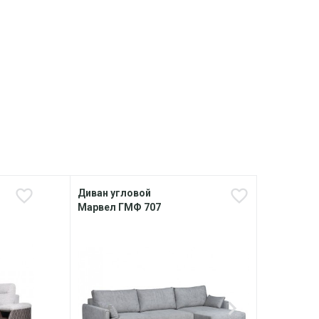
Диван угловой
Дива
Марвел ГМФ 707
КБ+К