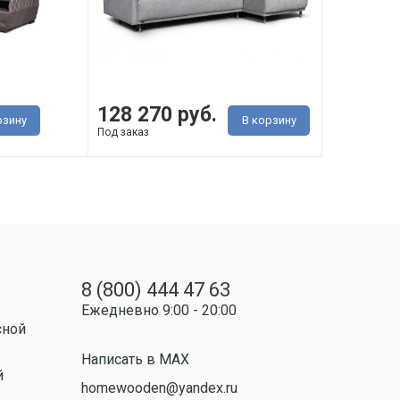
128 270 руб.
128
рзину
В корзину
Под заказ
Под з
8 (800) 444 47 63
Ежедневно 9:00 - 20:00
сной
Написать в MAX
й
homewooden@yandex.ru