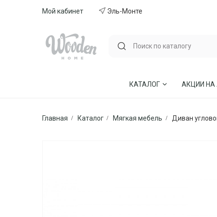
Мой кабинет
Эль-Монте
КАТАЛОГ
АКЦИИ НА
Главная
Каталог
Мягкая мебель
Диван углово
ГОСТИНЫЕ
СТУЛЬЯ И КР
СПАЛЬНИ
МЕБЕЛЬ ИЗ 
МЯГКАЯ МЕБЕЛЬ
КУХНИ
СТОЛЫ ОБЕДЕННЫЕ
ДЕТСКИЕ