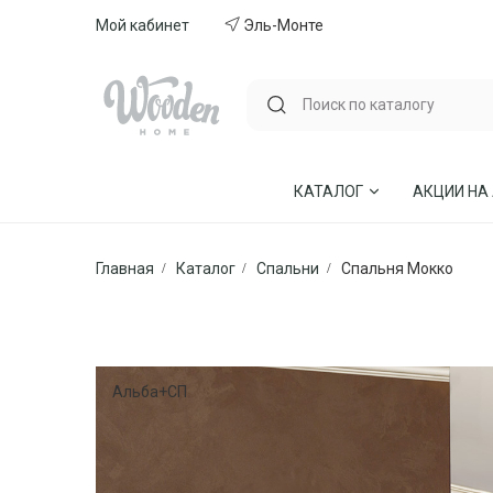
Мой кабинет
Эль-Монте
КАТАЛОГ
АКЦИИ НА
Главная
Каталог
Спальни
Спальня Мокко
ГОСТИНЫЕ
СТУЛЬЯ И КР
СПАЛЬНИ
МЕБЕЛЬ ИЗ 
МЯГКАЯ МЕБЕЛЬ
КУХНИ
Альба+СП
СТОЛЫ ОБЕДЕННЫЕ
ДЕТСКИЕ