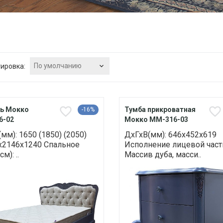
По умолчанию
ировка:
ь Мокко
Тумба прикроватная
-16%
6-02
Мокко ММ-316-03
мм): 1650 (1850) (2050)
ДхГхВ(мм): 646х452х619
)х2146х1240 Спальное
Исполнение лицевой част
м): ..
Массив дуба, масси..