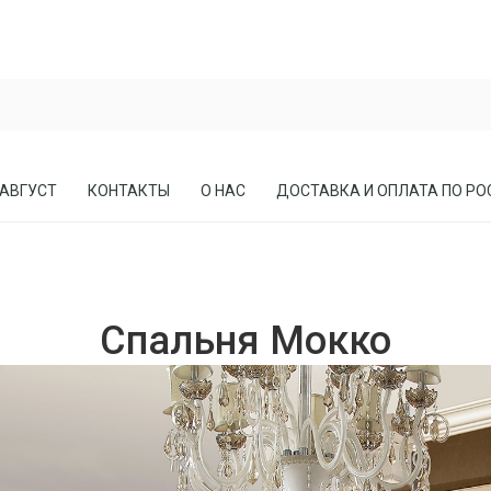
 АВГУСТ
КОНТАКТЫ
О НАС
ДОСТАВКА И ОПЛАТА ПО РО
ЕСЛА
ПРИХОЖИЕ
Спальня Мокко
СОСНЫ
КАБИНЕТЫ, БИБЛИОТЕКИ
МЕБЕЛЬ В СТИЛЕ ЛОФТ
МАТРАСЫ