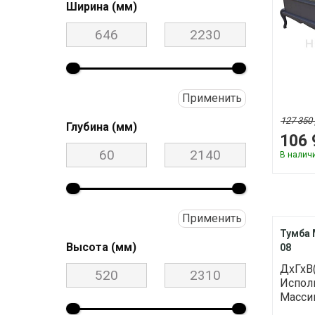
Ширина (мм)
Шкаф для одежды
Применить
127 350 
Глубина (мм)
106 
В налич
Применить
Тумба 
Высота (мм)
08
ДхГхВ
Исполн
Массив