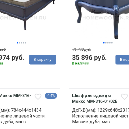
руб.
41 740 руб.
974 руб.
35 896 руб.
В корзину
В ко
ии
В наличии
Мокко ММ-316-
Шкаф для одежды
-14%
Мокко ММ-316-01/02Б
(мм): 784х444х1434
ДхГхВ(мм): 1229х648х231
ение лицевой части:
Исполнение лицевой част
 дуба, масс..
Массив дуба, мас..