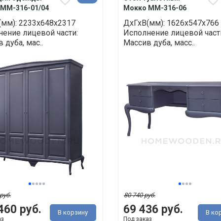
ММ-316-01/04
Мокко ММ-316-06
(мм): 2233х648х2317
ДхГхВ(мм): 1626х547х766
ение лицевой части:
Исполнение лицевой част
 дуба, мас..
Массив дуба, масс..
руб.
80 740 руб.
460 руб.
69 436 руб.
В корзину
В ко
аз
Под заказ