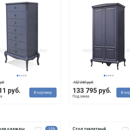
уб.
152 040 руб.
11 руб.
133 795 руб.
В корзину
В ко
аз
Под заказ
для одежды
Стол туалетный
-10%