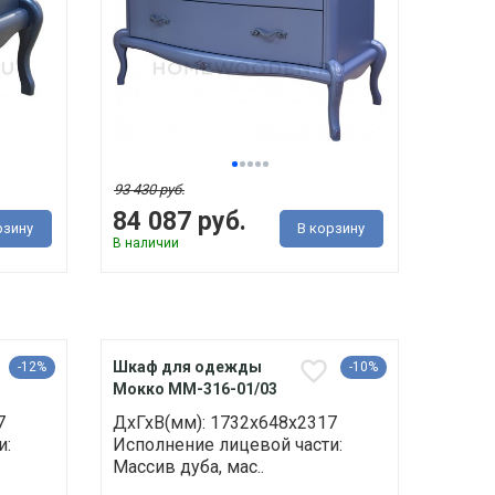
93 430 руб.
84 087 руб.
рзину
В корзину
В наличии
Шкаф для одежды
-12%
-10%
Мокко ММ-316-01/03
7
ДхГхВ(мм): 1732х648х2317
и:
Исполнение лицевой части:
Массив дуба, мас..