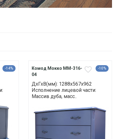
Комод Мокко ММ-316-
-14%
-10%
04
ДхГхВ(мм): 1288х567х962
и:
Исполнение лицевой части:
Массив дуба, масс..