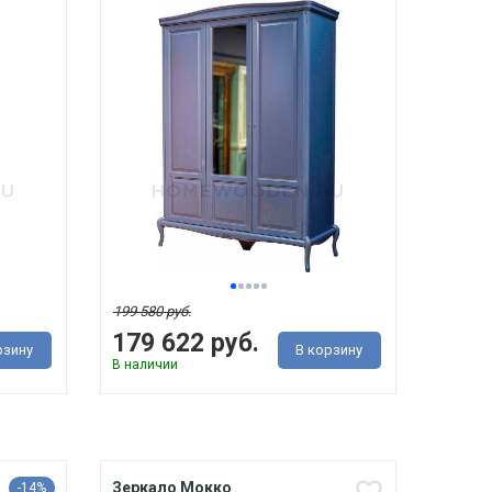
199 580 руб.
179 622 руб.
рзину
В корзину
В наличии
Зеркало Мокко
-14%