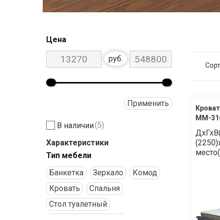
Цена
руб.
Сорт
Применить
Кроват
ММ-31
(5)
В наличии
ДхГхВ(
Характеристики
(2250
место(с
Тип мебели
Бaнкетка
Зеркало
Комод
Кровать
Спальня
Стол туалетный
Тумба прикроватная