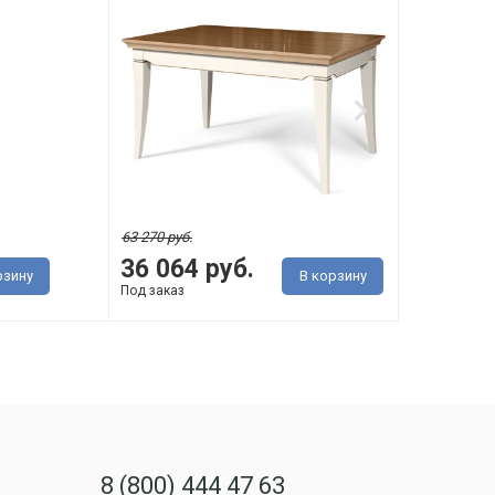
63 270 руб.
36 064 руб.
137
рзину
В корзину
Под заказ
Под з
8 (800) 444 47 63