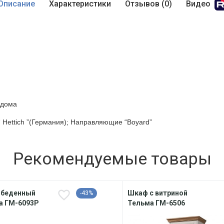
Описание
Характеристики
Отзывов (0)
Видео
 дома
“ Hettich ”(Германия); Направляющие “Boyard”
Рекомендуемые товары
обеденный
Шкаф с витриной
-43%
а ГМ-6093Р
Тельма ГМ-6506