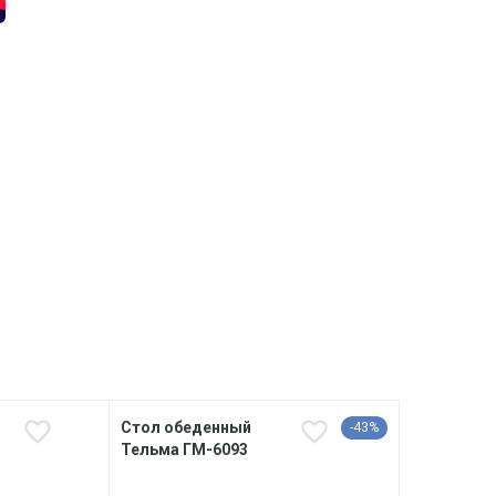
Стол обеденный
Шкаф
-43%
Тельма ГМ-6093
Тель