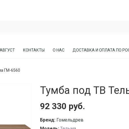
 АВГУСТ
КОНТАКТЫ
О НАС
ДОСТАВКА И ОПЛАТА ПО РО
ма ГМ-6560
ЕСЛА
ПРИХОЖИЕ
Тумба под ТВ Тел
СОСНЫ
КАБИНЕТЫ, БИБЛИОТЕКИ
МЕБЕЛЬ В СТИЛЕ ЛОФТ
92 330 руб.
МАТРАСЫ
Бренд:
Гомельдрев
Модель:
Тельма